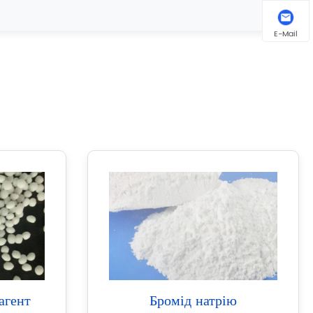
E-Mail
агент
Бромід натрію