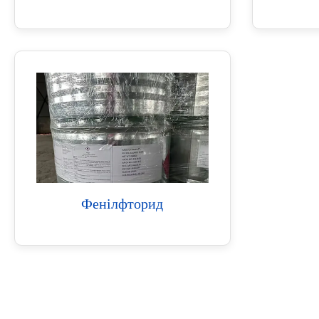
Фенілфторид