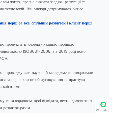
елом життя, прагне вижити завдяки репутації та
ою технологій. Він завжди дотримувався бізнес-
ація перш за все, спільний розвиток і клієнт перш
стю продуктів із хлориду кальцію пройшло
ління якістю ISO9001-2008, а в 2019 році воно
EACH.
ро впроваджували науковий менеджмент, створювали
лися за першокласне обслуговування та прагнули
и клієнтами.
му та за кордоном, щоб відвідати, вести, домовитися
и розвиток разом.
WhatsApp