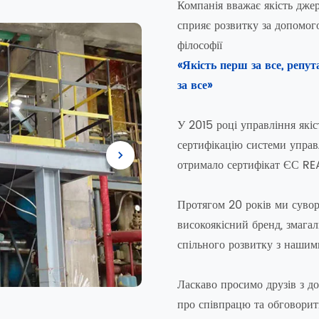
Компанія вважає якість джер
сприяє розвитку за допомог
філософії
«Якість перш за все, репут
за все»
У 2015 році управління які
сертифікацію системи управ
отримало сертифікат ЄС R
Протягом 20 років ми суво
високоякісний бренд, змага
спільного розвитку з нашим
Ласкаво просимо друзів з до
про співпрацю та обговорит