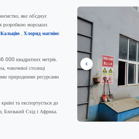
ємство, яке об'єднує
ся розробкою морських
 Кальцію
,
Хлорид магнію
і
36 000 квадратних метрів.
а, «овочевої столиці
тими природними ресурсами
країні та експортується до
з, Близький Схід і Африка.