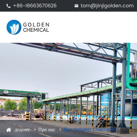
+86-18663670626
tom@jinjigolden.com


додому
Про нас
Про Golden Chemical