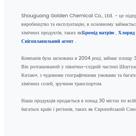
Shouguang Golden Chemical Co., Ltd. - це підпри
виробництво та експлуатацію, в основному займаєть
хімічних продуктів, таких як
Бромід натрію
,
Хлорид
Снігоплавильний агент
.
Компанія була заснована в 2004 році, займає площу 
Він розташований у північно-східній частині Шоугуан
Китаю», з чудовими географічними умовами та бага
хімічних солей, зручним транспортом.
Наша продукція продається в понад 30 містах по всій 
багатьох країн і регіонів, таких як Європейський Сою