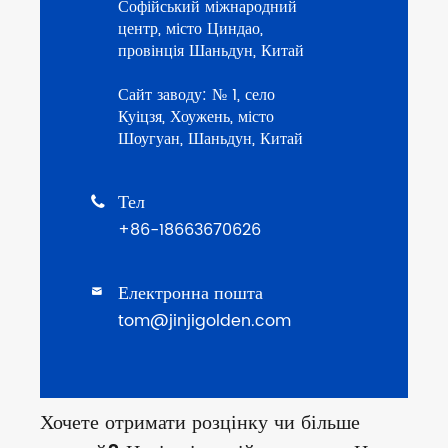
Софійський міжнародний
центр, місто Циндао,
провінція Шаньдун, Китай
Сайт заводу: № 1, село
Куіцзя, Хоужень, місто
Шоугуан, Шаньдун, Китай
Тел

+86-18663670626
Електронна пошта

tom@jinjigolden.com
Хочете отримати розцінку чи більше