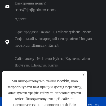
Електронна пошта:

tom@jinjigolden.com
Адреса:
Офіс продажів: немає. 1, Taihangshan Road,
Софійський міжнародний центр, місто Циндао,

провінція Шаньдун, Китай
Сайт заводу: № 1, село Куіцзя, Хоужень, місто
Шоугуан, Шаньдун, Китай
X
Ми використовуємо файли cookie, щоб
запропонувати вам кращий досвід перегляду,
аналізувати трафік сайту та персоналізувати
вміст. Використовуючи цей сайт, ви
погоджуєтеся на використання файлів
© 2026 Shouguang Golden Chemical Co., Ltd. Усі