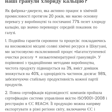
наші гранули хлориду кальцію?
Як фабрика-джерело, яка активно працює в хімічній
промисловості протягом 20 років, ми маємо основну
перевагу у виробництві та постачанні 77% пелет хлориду
кальцію, що значно перевищує середній показник по
галузі.
1. Подвійна гарантія сировини та процесів: покладаючись
на високоякісні місцеві соляні хімічні ресурси в Шоугуані,
ми застосовуємо ексклюзивний процес «багатоступеневої
очистки розсолу + низькотемпературної грануляції». У
порівнянні з традиційними методами виробництва,
чистота продукту підвищується на 3%, вміст домішок
знижується на 40%, а однорідність частинок досягає 98%,
забезпечуючи стабільну продуктивність кожної партії
продуктів.
2. Повна сертифікація відповідності: компанія пройшла
сертифікацію системи управління якістю ISO9001-2008 і
реєстрацію в ЄС REACH. Її продукцію можна напряму
експортувати в різні регіони світу, включаючи ЄС і