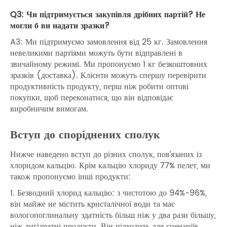
Q3: Чи підтримується закупівля дрібних партій? Не
могли б ви надати зразки?
A3: Ми підтримуємо замовлення від 25 кг. Замовлення
невеликими партіями можуть бути відправлені в
звичайному режимі. Ми пропонуємо 1 кг безкоштовних
зразків (доставка). Клієнти можуть спершу перевірити
продуктивність продукту, перш ніж робити оптові
покупки, щоб переконатися, що він відповідає
виробничим вимогам.
Вступ до споріднених сполук
Нижче наведено вступ до різних сполук, пов’язаних із
хлоридом кальцію. Крім кальцію хлориду 77% пелет, ми
також пропонуємо інші продукти:
1. Безводний хлорид кальцію: з чистотою до 94%-96%,
він майже не містить кристалічної води та має
вологопоглинальну здатність більш ніж у два рази більшу,
ніж дигідратні продукти. Він підходить для сценаріїв