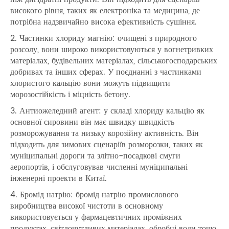
високого рівня, таких як електроніка та медицина, де
потрібна надзвичайно висока ефективність сушіння.
2. Частинки хлориду магнію: очищені з природного
розсолу, вони широко використовуються у вогнетривких
матеріалах, будівельних матеріалах, сільськогосподарських
добривах та інших сферах. У поєднанні з частинками
хлористого кальцію вони можуть підвищити
морозостійкість і міцність бетону.
3. Антиожеледний агент: у складі хлориду кальцію як
основної сировини він має швидку швидкість
розморожування та низьку корозійну активність. Він
підходить для зимових сценаріїв розморозки, таких як
муніципальні дороги та злітно-посадкові смуги
аеропортів, і обслуговував численні муніципальні
інженерні проекти в Китаї.
4. Бромід натрію: бромід натрію промислового
виробництва високої чистоти в основному
використовується у фармацевтичних проміжних
продуктах, світлочутливих матеріалах, обробці води тощо.