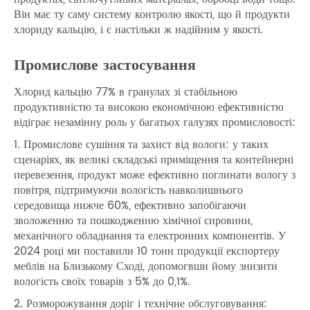
Він має ту саму систему контролю якості, що й продукти
хлориду кальцію, і є настільки ж надійним у якості.
Промислове застосування
Хлорид кальцію 77% в гранулах зі стабільною
продуктивністю та високою економічною ефективністю
відіграє незамінну роль у багатьох галузях промисловості:
1. Промислове сушіння та захист від вологи: у таких
сценаріях, як великі складські приміщення та контейнерні
перевезення, продукт може ефективно поглинати вологу з
повітря, підтримуючи вологість навколишнього
середовища нижче 60%, ефективно запобігаючи
зволоженню та пошкодженню хімічної сировини,
механічного обладнання та електронних компонентів. У
2024 році ми поставили 10 тонн продукції експортеру
меблів на Близькому Сході, допомогвши йому знизити
вологість своїх товарів з 5% до 0,1%.
2. Розморожування доріг і технічне обслуговування: