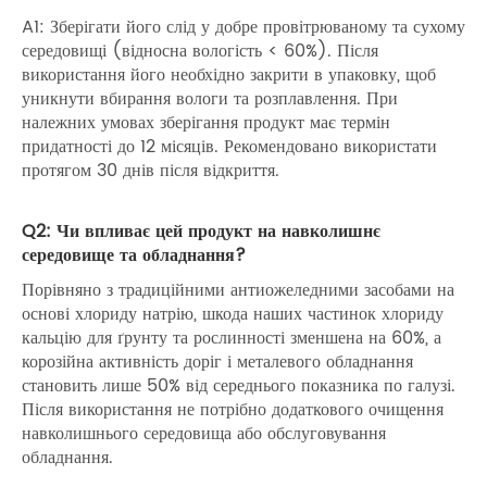
A1: Зберігати його слід у добре провітрюваному та сухому
середовищі (відносна вологість < 60%). Після
використання його необхідно закрити в упаковку, щоб
уникнути вбирання вологи та розплавлення. При
належних умовах зберігання продукт має термін
придатності до 12 місяців. Рекомендовано використати
протягом 30 днів після відкриття.
Q2: Чи впливає цей продукт на навколишнє
середовище та обладнання?
Порівняно з традиційними антиожеледними засобами на
основі хлориду натрію, шкода наших частинок хлориду
кальцію для ґрунту та рослинності зменшена на 60%, а
корозійна активність доріг і металевого обладнання
становить лише 50% від середнього показника по галузі.
Після використання не потрібно додаткового очищення
навколишнього середовища або обслуговування
обладнання.