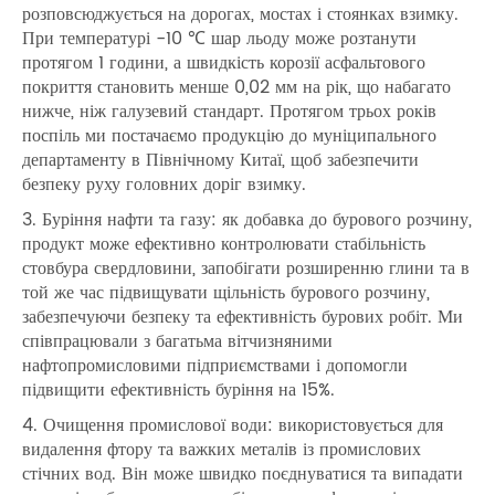
розповсюджується на дорогах, мостах і стоянках взимку.
При температурі -10 ℃ шар льоду може розтанути
протягом 1 години, а швидкість корозії асфальтового
покриття становить менше 0,02 мм на рік, що набагато
нижче, ніж галузевий стандарт. Протягом трьох років
поспіль ми постачаємо продукцію до муніципального
департаменту в Північному Китаї, щоб забезпечити
безпеку руху головних доріг взимку.
3. Буріння нафти та газу: як добавка до бурового розчину,
продукт може ефективно контролювати стабільність
стовбура свердловини, запобігати розширенню глини та в
той же час підвищувати щільність бурового розчину,
забезпечуючи безпеку та ефективність бурових робіт. Ми
співпрацювали з багатьма вітчизняними
нафтопромисловими підприємствами і допомогли
підвищити ефективність буріння на 15%.
4. Очищення промислової води: використовується для
видалення фтору та важких металів із промислових
стічних вод. Він може швидко поєднуватися та випадати