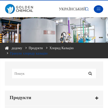
УКРАЇНСЬКИЙ


додому
Продукти
Хлорид Кальцію
Гранули хлориду кальцію
Продукти